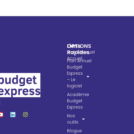
OPTIONS
Liens
Rapides
Plan Mensuel
Accueil
Plan Annuel
Budget
Express
– Le
logiciel
Académie
Budget
t
Express
Nos
outils
Blogue