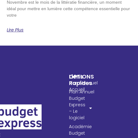
Novembre est le mois de la littératie financière, un moment
idéal pour mettre en lumière cette compétence essentielle pour
votre
Lire Plus
OPTIONS
Liens
Rapides
Plan Mensuel
Accueil
Plan Annuel
Budget
Express
– Le
logiciel
Académie
Budget
t