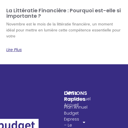
La Littératie Financière : Pourquoi est-elle si
importante ?
Novembre est le mois de la littératie financière, un moment
idéal pour mettre en lumière cette compétence essentielle pour
votre
Lire Plus
OPTIONS
Liens
Rapides
Plan Mensuel
Accueil
Plan Annuel
Budget
Express
– Le