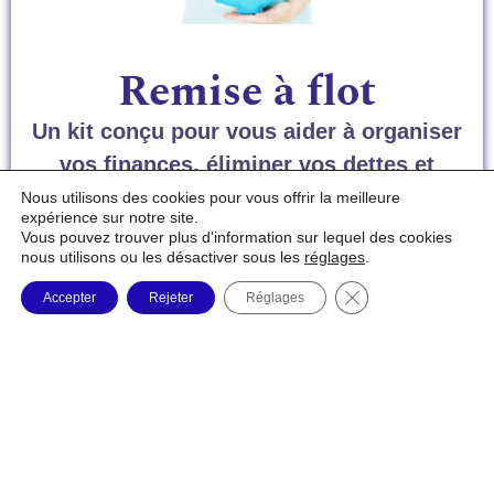
Remise à flot
Un kit conçu pour vous aider à organiser
vos finances, éliminer vos dettes et
optimiser votre budget.
Nous utilisons des cookies pour vous offrir la meilleure
expérience sur notre site.
Vous pouvez trouver plus d'information sur lequel des cookies
nous utilisons ou les désactiver sous les
réglages
.
📌 Ce que vous trouverez dans ce kit :
Fermer la bannière
Accepter
Rejeter
Réglages
🎓 Formations incluses :
✔️
Créer un budget
– Apprenez à structurer votre
budget efficacement.
✔️
Mettre en place une méthode de gestion