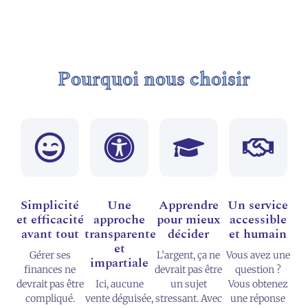
Pourquoi nous choisir
Simplicité
Une
Apprendre
Un service
et efficacité
approche
pour mieux
accessible
avant tout
transparente
décider
et humain
et
Gérer ses
L’argent, ça ne
Vous avez une
impartiale
finances ne
devrait pas être
question ?
devrait pas être
Ici, aucune
un sujet
Vous obtenez
compliqué.
vente déguisée,
stressant. Avec
une réponse