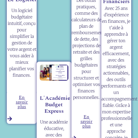
Financiers
Des outils
pratiques,
Avec 25 ans
Un logiciel
comme des
d’expérience
budgétaire
calculateurs de
en finances, je
intuitif, conçu
plan de
t’aide à
pour
remboursement
apprendre à
simplifier la
de dette, des
gérer ton
gestion de
projections de
argent
votre argent et
retraite et des
efficacement,
vous aider à
grilles
avec des
mieux
budgétaires
stratégies
planifier vos
pour
actionnables,
finances.
structurer et
des outils
optimiser vos
performants et
finances
un
En
L'Académie
personnelles.
accompagnement
savoir
Budget
fiable. Grâce à
plus
Express
mon expertise
En
professionnelle
savoir
Une académie
et une
plus
éducative,
approche
avec des
concrète, je