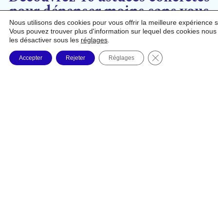
pour dépenser moins sans vous
priver
Nous utilisons des cookies pour vous offrir la meilleure expérience s
Vous pouvez trouver plus d'information sur lequel des cookies nous 
les désactiver sous les
réglages
.
Fermer la bannière
Accepter
Rejeter
Réglages
Téléchargez
gratuitement
notre guide : 10
stratégies