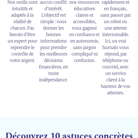
Nos outils sont
aucun conflit
nos ressources
rapidement et
intuitifs et
d’intérêt.
éducatives
en français,
adaptés à la
L’objectif est
claires et
sans passer par
réalité de
simple : vous
accessibles,
un robot ou
chacun. Pas
donner les
vous gagnez
une attente
besoin d’être
bonnes
en confiance et
interminable.
un expert pour
informations
en autonomie,
Ici, un vrai
reprendre le
pour prendre
sans jargon
humain vous
contrôle de
les meilleures
compliqué ni
répond, par
votre argent.
décisions
confusion.
téléphone ou
financières, en
courriel, avec
toute
un service
indépendance.
client à la
hauteur de vos
attentes.
Découvrez 10 astuces concrètes