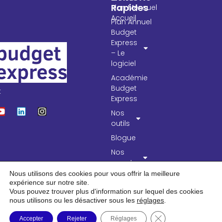
Rapides
Plan Mensuel
Accueil
Plan Annuel
Budget
Express
– Le
logiciel
Académie
Budget
t
Express
Nos
outils
Blogue
Nos
experts
Nous utilisons des cookies pour vous offrir la meilleure
expérience sur notre site.
Vous pouvez trouver plus d'information sur lequel des cookies
nous utilisons ou les désactiver sous les
réglages
.
Fermer la bannière
Accepter
Rejeter
Réglages