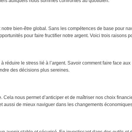
nciers auxquels nous sommes confrontés au quotidien.
t notre bien-être global. Sans les compétences de base pour nav
unités pour faire fructifier notre argent. Voici trois raisons pour
réduire le stress lié à l’argent. Savoir comment faire face aux 
rendre des décisions plus sereines.
Cela nous permet d’anticiper et de maîtriser nos choix financie
rmet aussi de mieux naviguer dans les changements économiques 
er un avenir stable et sécurisé. En investissant dans des outils et