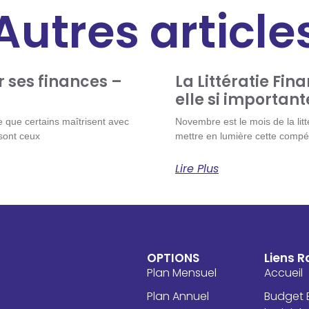
Autres article
r ses finances –
La Littératie Fin
elle si important
 que certains maîtrisent avec
Novembre est le mois de la lit
 sont ceux
mettre en lumière cette compé
Lire Plus
OPTIONS
Liens R
Plan Mensuel
Accueil
Plan Annuel
Budget E