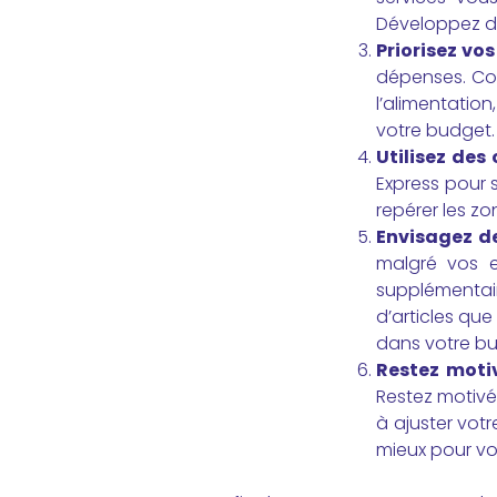
Développez d
Priorisez vos
dépenses. Con
l’alimentatio
votre budget.
Utilisez des 
Express pour 
repérer les zo
Envisagez de
malgré vos e
supplémentai
d’articles qu
dans votre bu
Restez motiv
Restez motivé
à ajuster vot
mieux pour vo