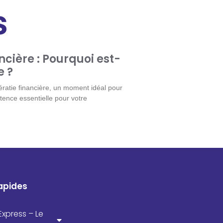
s
ancière : Pourquoi est-
e ?
tératie financière, un moment idéal pour
tence essentielle pour votre
apides
xpress – Le