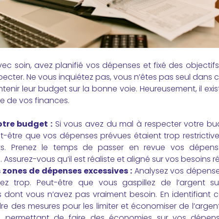
 soin, avez planifié vos dépenses et fixé des objectifs
specter. Ne vous inquiétez pas, vous n’êtes pas seul dans
intenir leur budget sur la bonne voie. Heureusement, il e
e de vos finances.
tre budget :
Si vous avez du mal à respecter votre bud
ut-être que vos dépenses prévues étaient trop restricti
ûts. Prenez le temps de passer en revue vos dépens
ssurez-vous qu’il est réaliste et aligné sur vos besoins ré
es zones de dépenses excessives :
Analysez vos dépenses
z trop. Peut-être que vous gaspillez de l’argent s
dont vous n’avez pas vraiment besoin. En identifiant 
e des mesures pour les limiter et économiser de l’argent.
s permettant de faire des économies sur vos dépense