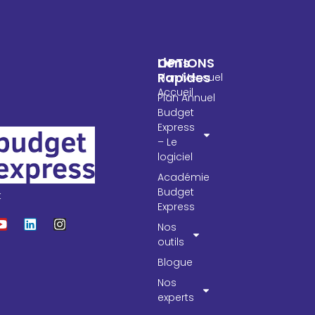
OPTIONS
Liens
Rapides
Plan Mensuel
Accueil
Plan Annuel
Budget
Express
– Le
logiciel
Académie
Budget
t
Express
Nos
outils
Blogue
Nos
experts