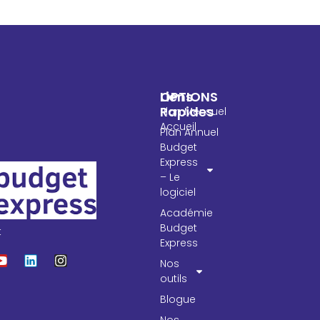
OPTIONS
Liens
Rapides
Plan Mensuel
Accueil
Plan Annuel
Budget
Express
– Le
logiciel
Académie
Budget
t
Express
Nos
outils
Blogue
Nos