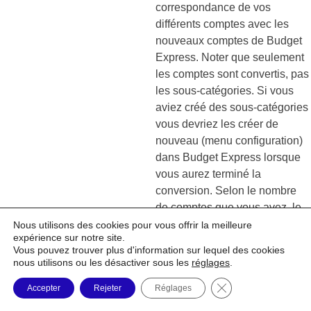
correspondance de vos
différents comptes avec les
nouveaux comptes de Budget
Express. Noter que seulement
les comptes sont convertis, pas
les sous-catégories. Si vous
aviez créé des sous-catégories
vous devriez les créer de
nouveau (menu configuration)
dans Budget Express lorsque
vous aurez terminé la
conversion. Selon le nombre
de comptes que vous avez, le
temps de conversion peut
Nous utilisons des cookies pour vous offrir la meilleure
expérience sur notre site.
varier entre 10 à 20 minutes
Vous pouvez trouver plus d'information sur lequel des cookies
maximum.
nous utilisons ou les désactiver sous les
réglages
.
Fermer la bannière
Accepter
Rejeter
Réglages
Pour vous aider lors de la
correspondance,
voici un